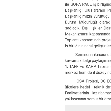
ile GOPA PACE iş birliğin
Başkanlığı Uluslararası 
Başkanlığımızın yürüttüğü 
Durum Müdürlüğü olarak,
sağladık. Dış İlişkiler Da
Mekanizması kapsamında Baş
Toplantı kapsamında projen
iş birliğinin nasıl geliştirile
Seminerin ikincisi olan b
kavramsal bilgi paylaşımın
1, TAFF ve KAPP finansman
merkez hem de il düzeyinde
OSA Projesi, DG ECHO’nun
ülkelere hedefli teknik de
Faaliyetlerinin Hazırlanm
yaklaşımının somut bir örne