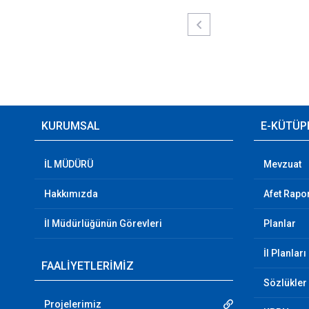
KURUMSAL
E-KÜTÜP
İL MÜDÜRÜ
Mevzuat
Hakkımızda
Afet Rapor
İl Müdürlüğünün Görevleri
Planlar
İl Planları
FAALİYETLERİMİZ
Sözlükler
Projelerimiz