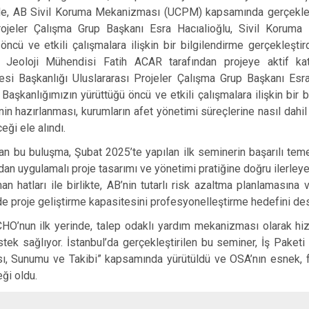
de, AB Sivil Koruma Mekanizması (UCPM) kapsamında gerçekleştiri
Projeler Çalışma Grup Başkanı Esra Hacıalioğlu, Sivil Koru
öncü ve etkili çalışmalara ilişkin bir bilgilendirme gerçekleştird
 Jeoloji Mühendisi Fatih ACAR tarafından projeye aktif ka
iresi Başkanlığı Uluslararası Projeler Çalışma Grup Başkanı Esr
kanlığımızın yürüttüğü öncü ve etkili çalışmalara ilişkin bir bi
in hazırlanması, kurumların afet yönetimi süreçlerine nasıl dahil
ceği ele alındı.
u buluşma, Şubat 2025’te yapılan ilk seminerin başarılı temell
dan uygulamalı proje tasarımı ve yönetimi pratiğine doğru ilerleye
 hatları ile birlikte, AB’nin tutarlı risk azaltma planlamasına
 proje geliştirme kapasitesini profesyonelleştirme hedefini des
 ilk yerinde, talep odaklı yardım mekanizması olarak hizm
stek sağlıyor. İstanbul’da gerçekleştirilen bu seminer, İş Paketi
ası, Sunumu ve Takibi” kapsamında yürütüldü ve OSA’nın esnek, 
ği oldu.