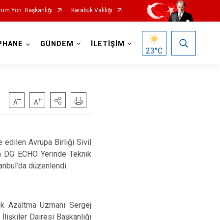
urum Yön. Başkanlığı
Karabük Valiliği
PHANE
GÜNDEM
İLETİŞİM
23
°C
 edilen Avrupa Birliği Sivil
en DG ECHO Yerinde Teknik
anbul’da düzenlendi.
k Azaltma Uzmanı Sergej
İlişkiler Dairesi Başkanlığı