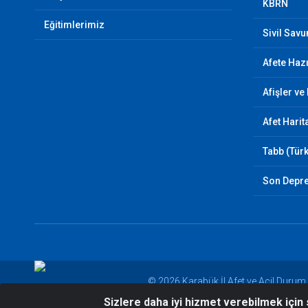
KBRN
Eğitimlerimiz
Sivil Sav
Afete Hazı
Afişler ve
Afet Harit
Tabb (Türk
Son Depr
© 2026 Karabük İl Afet ve Acil Duru
Sizlere daha iyi hizmet verebilmek için