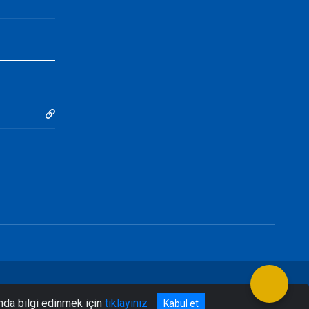
nda bilgi edinmek için
tıklayınız
Kabul et