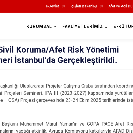
e-Devlet
İçişleri Bakanlığı
Afet ve Acil D
KURUMSAL
FAALİYETLERİMİZ
E-KÜTÜ
AFAD İl Müdürlükleri
 Sivil Koruma/Afet Risk Yönetimi
eri İstanbul’da Gerçekleştirildi.
 Başkanlığı Uluslararası Projeler Çalışma Grubu tarafından koordine
i Projeleri Semineri, IPA III (2023-2027) kapsamında yürütül
e – OSA) Projesi çerçevesinde 23-24 Ekim 2025 tarihlerinde İst
Başkanı Muhammet Maruf Yaman’ın ve GOPA PACE Afet Ris
alarını yaptığı etkinlik, Avrupa Komisyonu katkılarıyla AFAD Dış 