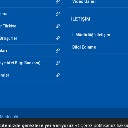
Video Galeri
unma
İLETİŞİM
r Türkiye
İl Müdürlüğü İletişim
 Broşürler
Bilgi Edinme
aları
iye Afet Bilgi Bankası)
emler
m Müdürlüğü
 sitemizde çerezlere yer veriyoruz
🍪 Çerez politikamız hakkı