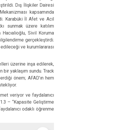
ldi. Dış İlişkiler Dairesi
ma Mekanizması kapsamında
i. Karabüki İl Afet ve Acil
tkı sunmak üzere katılım
a Hacıalioğlu, Sivil Koruma
lgilendirme gerçekleştirdi.
 edileceği ve kurumlararası
eri üzerine inşa edilerek,
n bir yaklaşım sundu. Track
 verdiği önem; AFAD’ın hem
tekliyor.
et veriyor ve faydalanıcı
 1.3 – “Kapasite Geliştirme
faydalanıcı odaklı öğrenme